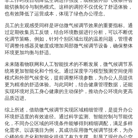
非工作时段自动降低空调运作强度，或根据外部气候条件智
能切换制冷与制热模式。这样的调控不仅优化了舒适体验，
也有效降低了运营成本，体现了绿色办公理念。
员工的主观感受同样是评估微气候调节效果的重要指标。通
过定期收集员工反馈，结合环境数据进行分析，可以不断优
化调节策略。例如，针对个别区域出现的温差问题，管理者
可调整传感器灵敏度或增加局部微气候调节设备，确保整体
环境更加均衡与舒适。
未来随着物联网和人工智能技术的不断发展，微气候调节系
统将更加智能化和个性化。通过深度学习模型预测空间使用
模式和外部气候变化，提前调整环境参数，为办公人员提供
更为精准的舒适体验。与此同时，结合健康管理数据，还能
实现环境对员工身心健康的主动保护，推动办公环境向更高
品质迈进。
综上所述，借助微气候调节实现区域精细管理，是提升办公
环境舒适度的有效途径。通过科学监测、智能控制与节能优
化，不同办公区域的环境条件能够得到精细调配，满足多样
化需求。以该项目为例，其成功应用微气候调节技术，为办
公楼的生态化和智能化提供了有力支撑，彰显了现代办公空